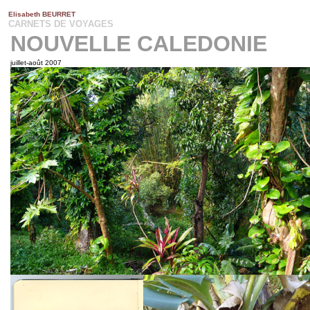
Elisabeth BEURRET
L
ISABETH BEURRET
CARNETS DE VOYAGES
NOUVELLE CALEDONIE
juillet-août 2007