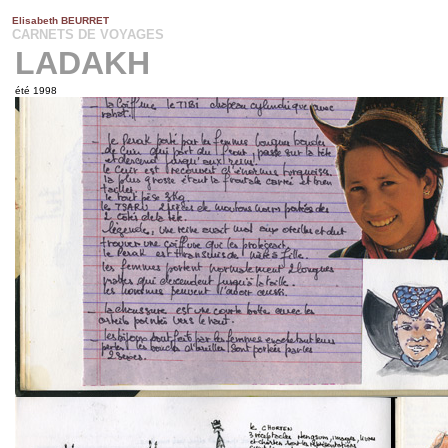
Elisabeth BEURRET
EL
ISABETH BEURRET
CARNETS DE VOYAGES
LADAKH
été 1998