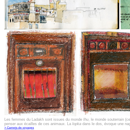
Les femmes du Ladakh sont issues du monde
Ihu
, le monde souterrain (ce
penser aux écailles de ces animaux. La
lopka
dans le dos, évoque une nag
> Carnets de voyages