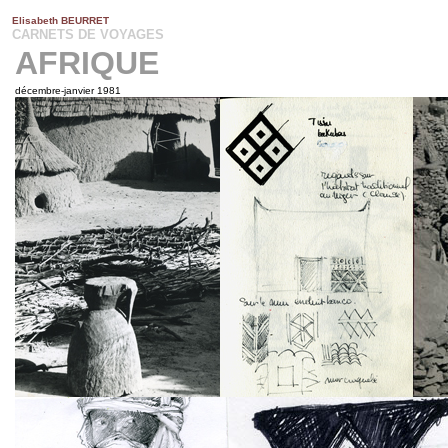
Elisabeth BEURRET
ISABETH BEURRET
CARNETS DE VOYAGES
AFRIQUE
décembre-janvier 1981