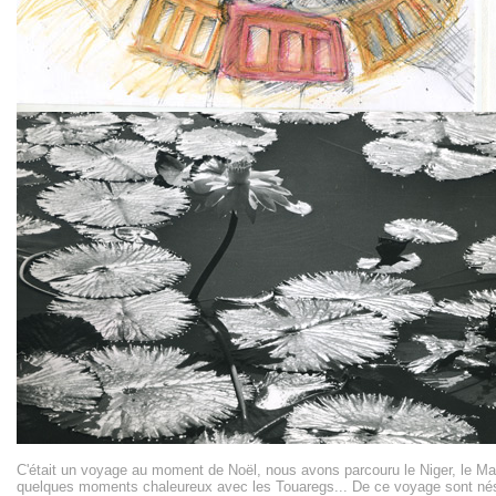
C'était un voyage au moment de Noël, nous avons parcouru le Niger, le Mali
quelques moments chaleureux avec les Touaregs... De ce voyage sont nés