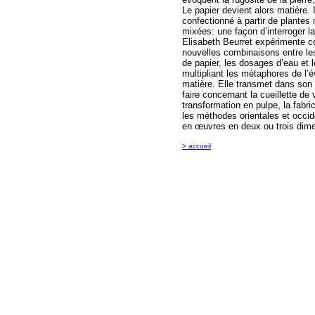
Le papier devient alors matière. I
confectionné à partir de plantes
mixées: une façon d’interroger la
Elisabeth Beurret expérimente 
nouvelles combinaisons entre les
de papier, les dosages d’eau et 
multipliant les métaphores de l’é
matière. Elle transmet dans son 
faire concernant la cueillette de
transformation en pulpe, la fabri
les méthodes orientales et occid
en œuvres en deux ou trois dim
> accueil