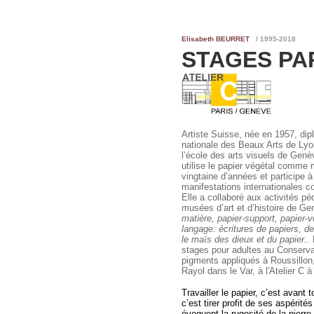
Elisabeth BEURRET
/ 1995-2018
STAGES PA
Artiste Suisse, née en 1957, dip
nationale des Beaux Arts de Lyo
l’école des arts visuels de Genèv
utilise le papier végétal comme
vingtaine d’années et participe
manifestations internationales c
Elle a collaboré aux activités p
musées d’art et d’histoire de G
matière, papier-support, papier-
langage: écritures de papiers, de
le maïs des dieux et du papier..
stages pour adultes au Conserva
pigments appliqués à Roussillo
Rayol dans le Var, à l'Atelier C 
Travailler le papier, c’est avant to
c’est tirer profit de ses aspérité
évoquent la rugosité de la pierre,