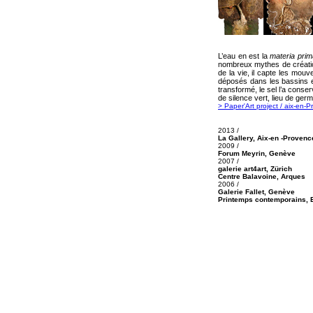
L’eau en est la
materia pri
nombreux mythes de création
de la vie, il capte les mou
déposés dans les bassins et
transformé, le sel l’a conser
de silence vert, lieu de ger
> Paper'Art project / aix-en-
2013 /
La Gallery, Aix-en -Provenc
2009 /
Forum Meyrin, Genève
2007 /
galerie
art4art, Zürich
Centre Balavoine, Arques
2006 /
Galerie Fallet, Genève
Printemps contemporains, 