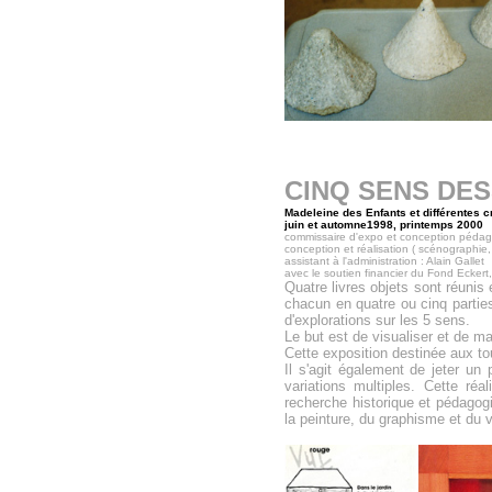
CINQ SENS DE
Madeleine des Enfants et différentes
juin et automne1998
, printemps 2000
commissaire d'expo et conception pédago
conception et réalisation ( scénographie
assistant à l'administration : Alain Gallet
avec le soutien financier du Fond Ecke
Quatre livres objets sont réunis 
chacun en quatre ou cinq partie
d'explorations sur les 5 sens.
Le but est de visualiser et de mat
Cette exposition
destinée aux to
Il s'agit également de jeter un
variations multiples. Cette ré
recherche historique et pédagogi
la peinture, du graphisme et du