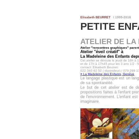
Elisabeth BEURRET
/ 1995-2018
PETITE EN
ATELIER DE LA
Atelier "rencontres graphiques" paren
Atelier "éveil créatif" à
La Madeleine des Enfants dep
Cet atelier se déroule le jeudi de 16h à 
et de 17h à 17h45
pour les 3 ans 1/2 - 
contact: Elisabeth Beurret:
022 340 62 52 ( répondeur) / 079 269 1
>
La Madeleine des Enfants, Genève
Le langage plastique est un langa
de sa spontanéité.
Le but de cet atelier est de dé
propositions faites à l'enfant pr
de l'environnement. L'enfant est 
imaginaire.