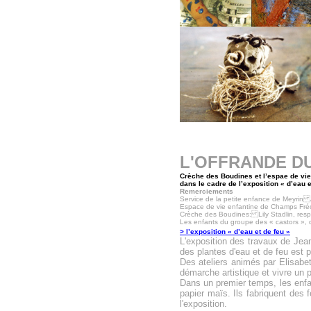
L'OFFRANDE DU
Crèche des Boudines et l’espae de vi
dans le cadre de l’exposition « d’eau 
Remerciements
Service de la petite enfance de Meyri
Espace de vie enfantine de Champs Fréc
Crèche des Boudines: Lily Stadlin, res
Les enfants du groupe des « castors », d
> l’exposition « d’eau et de feu »
L'exposition des travaux de Jea
des plantes d'eau et de feu est
Des a
teliers animés par Elisabe
démarche artistique et vivre un p
Dans un premier temps, les enfan
papier maïs. Ils fabriquent des f
l'exposition
.