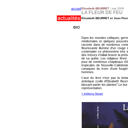
accueil
Elisabeth BEURRET
/
mai 2009
LA FLEUR DE FEU
Elisabeth BEURRET et
Jean Pier
Dans les mondes celtiques, germa
médicinales et qielques pouvoir
raconte dans de nombreux contes 
fleurissante illumine d'un rouge
contempler ce phènoméne très exce
des trésors il fallait braver la pr
de sa quête. Les religieux firent
pour de nombreux chapiteaux d'ég
tropicales de Nouvelle-Calédonie
canaques du tronc d'une fougèr
hommes.
L'axe du livre n'est pas la bot
artistique (celle d'Elisabeth Beu
laissant parler les plantes".Le bu
représentation
.
> éditions Notari